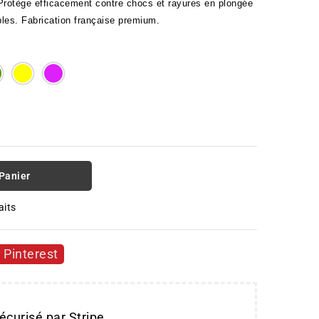
rotège efficacement contre chocs et rayures en plongée 
ibles. Fabrication française premium.
E
GREEN
YELLOW
PURPLE
 Panier
aits
Pinterest
écurisé par Stripe