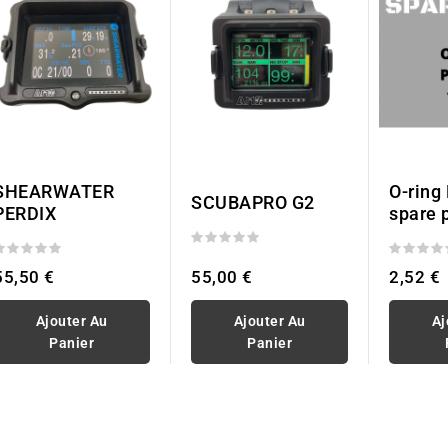
SHEARWATER
O-ring
SCUBAPRO G2
PERDIX
spare 
55,50 €
55,00 €
2,52 €
Ajouter Au
Ajouter Au
Aj
Panier
Panier