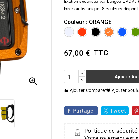
fixation sécurisée par bungee EPDM. P
loisir ou technique. 8 couleurs dispon
Couleur : ORANGE
SILVER
RED
BLACK
ORANGE
BLU
TTC
67,00 €
Ajouter Au

Ajouter Comparer
Ajouter Souh
Partager
Tweet
Politique de sécurité
Votre paiement est s