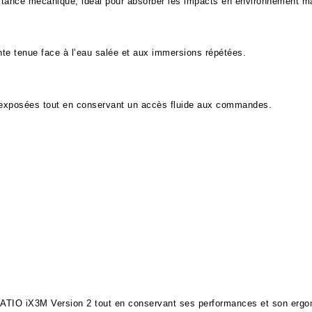
sistance mécanique, idéal pour absorber les impacts en environnement ma
nte tenue face à l’eau salée et aux immersions répétées.
s exposées tout en conservant un accès fluide aux commandes.
RATIO iX3M Version 2 tout en conservant ses performances et son ergon