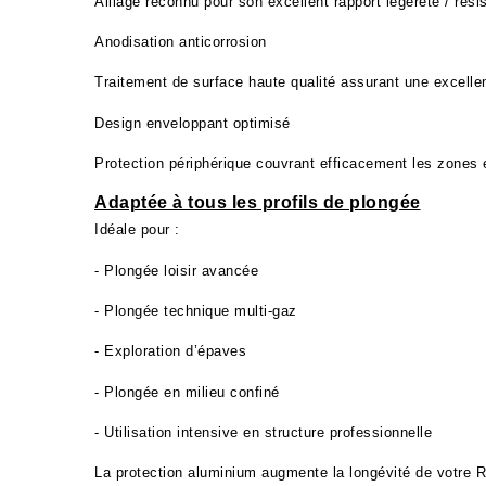
Alliage reconnu pour son excellent rapport légèreté / ré
Anodisation anticorrosion
Traitement de surface haute qualité assurant une excelle
Design enveloppant optimisé
Protection périphérique couvrant efficacement les zone
Adaptée à tous les profils de plongée
Idéale pour :
- Plongée loisir avancée
- Plongée technique multi-gaz
- Exploration d’épaves
- Plongée en milieu confiné
- Utilisation intensive en structure professionnelle
La protection aluminium augmente la longévité de votre 