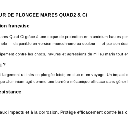
UR DE PLONGEE MARES QUAD2 & Ci
ion française
res Quad Ci grâce à une coque de protection en aluminium hautes perfor
isible — disponible en version monochrome ou couleur — et par son de
pement contre les chocs, rayures et agressions du milieu marin tout en 
i
 ?
largement utilisés en plongée loisir, en club et en voyage. Un impact c
ue aluminium agit comme une barrière mécanique efficace sans gêner l’
ésistance
 aux impacts et à la corrosion. Protège efficacement contre les 