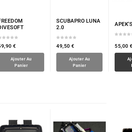
FREEDOM
SCUBAPRO LUNA
APEK'
DIVESOFT
2.0
59,90 €
49,50 €
55,00 
Ajouter Au
Ajouter Au
Aj
Panier
Panier