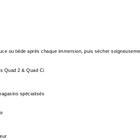
douce ou tiède après chaque immersion, puis sécher soigneuseme
es Quad 2 & Quad Ci
magasins spécialisés
ir
leur