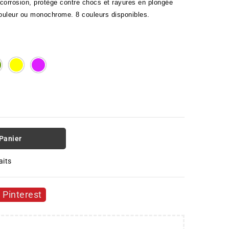
corrosion, protège contre chocs et rayures en plongée 
n couleur ou monochrome. 8 couleurs disponibles. 
E
GREEN
YELLOW
PURPLE
 Panier
aits
Pinterest