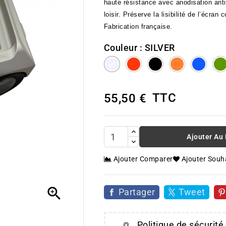
haute résistance avec anodisation anti
loisir. Préserve la lisibilité de l’écra
Fabrication française.
Couleur : SILVER
SILVER
RED
BLACK
ORANGE
BLU
TTC
55,50 €
Ajouter Au
Ajouter Comparer
Ajouter Souh

Partager
Tweet
Politique de sécurité