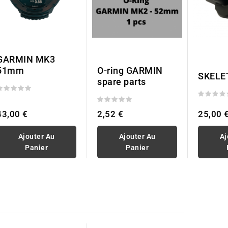
GARMIN MK3
51mm
O-ring GARMIN
SKELE
spare parts
43,00 €
2,52 €
25,00 
Ajouter Au
Ajouter Au
Aj
Panier
Panier