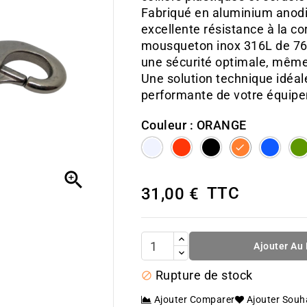
Fabriqué en aluminium anodis
excellente résistance à la co
mousqueton inox 316L de 76 
une sécurité optimale, même
Une solution technique idéal
performante de votre équip
Couleur : ORANGE
SILVER
RED
BLACK
ORANGE
BLU

TTC
31,00 €
Ajouter Au
Rupture de stock

Ajouter Comparer
Ajouter Souh