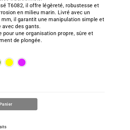
é T6082, il offre légèreté, robustesse et
rrosion en milieu marin. Livré avec un
mm, il garantit une manipulation simple et
 avec des gants.
e pour une organisation propre, sûre et
ement de plongée.
E
GREEN
YELLOW
PURPLE
 Panier
aits