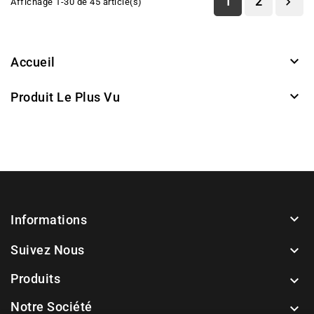
1
2

Affichage 1-30 de 45 article(s)

Accueil

Produit Le Plus Vu

Informations
Suivez Nous

Produits

Notre Société
